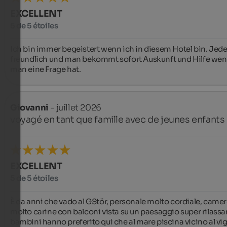
EXCELLENT
5 de 5 étoiles
Ich bin immer begeistert wenn ich in diesem Hotel bin. Jeder 
freundlich und man bekommt sofort Auskunft und Hilfe wen
man eine Frage hat.
Giovanni
- juillet 2026
voyagé en tant que famille avec de jeunes enfants
EXCELLENT
5 de 5 étoiles
È da anni che vado al GStör, personale molto cordiale, camer
molto carine con balconi vista su un paesaggio super rilassant
bambini hanno preferito qui che al mare piscina vicino al vig