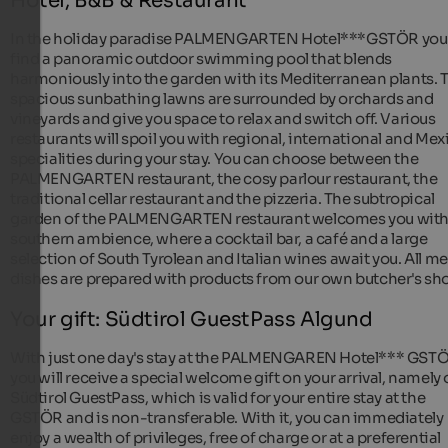
Hotel, B&B & Restaurant
In the holiday paradise PALMENGARTEN Hotel***GSTÖR you 
find a panoramic outdoor swimming pool that blends
harmoniously into the garden with its Mediterranean plants. 
spacious sunbathing lawns are surrounded by orchards and
vineyards and give you space to relax and switch off. Various
restaurants will spoil you with regional, international and Me
specialities during your stay. You can choose between the
PALMENGARTEN restaurant, the cosy parlour restaurant, the
traditional cellar restaurant and the pizzeria. The subtropical
garden of the PALMENGARTEN restaurant welcomes you with
southern ambience, where a cocktail bar, a café and a large
selection of South Tyrolean and Italian wines await you. All m
dishes are prepared with products from our own butcher's sh
Your gift: Südtirol GuestPass Algund
With just one day's stay at the PALMENGAREN Hotel*** GST
you will receive a special welcome gift on your arrival, namely 
Südtirol GuestPass, which is valid for your entire stay at the
GSTÖR and is non-transferable. With it, you can immediately
enjoy a wealth of privileges, free of charge or at a preferential