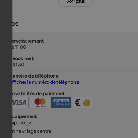
Voir plus
Infos
Enregistrement
de 11:00
Check-out
à 10:30
Numéro de téléphone
Afficher le numéro de téléphone
Possibilités de paiement
Équipement
Typology
Int he village centre