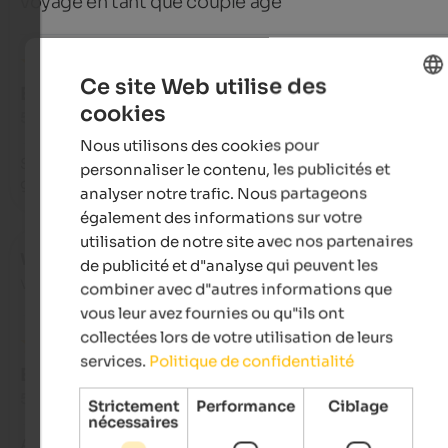
voyagé en tant que couple âgé
Ce site Web utilise des
EXCELLENT
cookies
5 de 5 étoiles
ENGLISH
Nous utilisons des cookies pour
FRENCH
Sehr hilfsbereit und freundlich an der Rezeption

personnaliser le contenu, les publicités et
gute Verbindung zu den Öffis
analyser notre trafic. Nous partageons
également des informations sur votre
utilisation de notre site avec nos partenaires
Wolfgang Heinrich
- juin 2026
de publicité et d"analyse qui peuvent les
voyagé en tant que voyageur seul
combiner avec d"autres informations que
vous leur avez fournies ou qu"ils ont
collectées lors de votre utilisation de leurs
services.
Politique de confidentialité
EXCELLENT
5 de 5 étoiles
Strictement
Performance
Ciblage
nécessaires
Abendessen