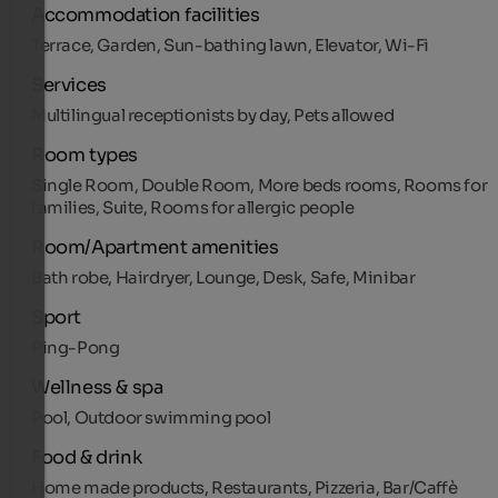
Accommodation facilities
Terrace, Garden, Sun-bathing lawn, Elevator, Wi-Fi
Services
Multilingual receptionists by day, Pets allowed
Room types
Single Room, Double Room, More beds rooms, Rooms for
families, Suite, Rooms for allergic people
Room/Apartment amenities
Bath robe, Hairdryer, Lounge, Desk, Safe, Minibar
Sport
Ping-Pong
Wellness & spa
Pool, Outdoor swimming pool
Food & drink
Home made products, Restaurants, Pizzeria, Bar/Caffè