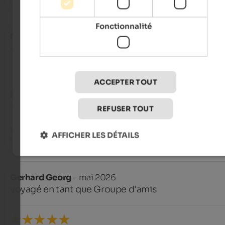
Fonctionnalité
Norbert Werner Günter
- mai 2026
voyagé en tant que couple âgé
ACCEPTER TOUT
EXCELLENT
5 de 5 étoiles
REFUSER TOUT
Wir haben uns sehr wohl gefühlt und wir werden wieder kom
AFFICHER LES DÉTAILS
!
Gerhard Georg
- mai 2026
voyagé en tant que Groupe d'amis