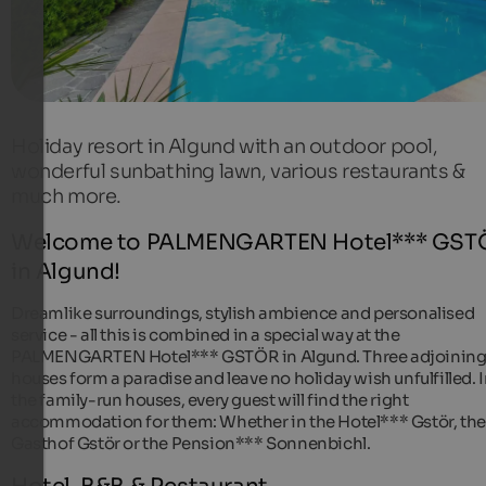
Holiday resort in Algund with an outdoor pool,
wonderful sunbathing lawn, various restaurants &
much more.
Welcome to PALMENGARTEN Hotel*** GST
in Algund!
Dreamlike surroundings, stylish ambience and personalised
service - all this is combined in a special way at the
PALMENGARTEN Hotel*** GSTÖR in Algund. Three adjoinin
houses form a paradise and leave no holiday wish unfulfilled. 
the family-run houses, every guest will find the right
accommodation for them: Whether in the Hotel*** Gstör, the
Gasthof Gstör or the Pension*** Sonnenbichl.