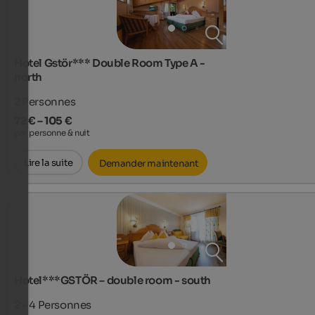
Hotel Gstör*** Double Room Type A -
north
2
Personnes
72 € – 105 €
par personne & nuit
Lire la suite
Demander maintenant
Hotel***GSTÖR – double room - south
2 - 4
Personnes