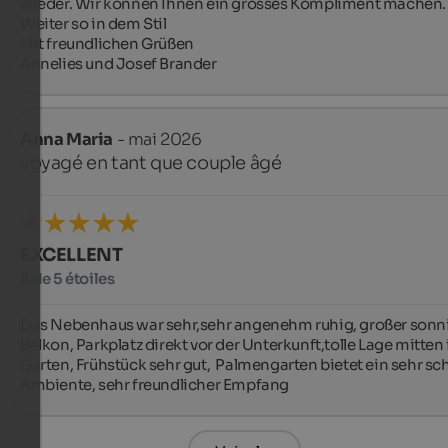
wieder. Wir können Ihnen ein grosses Kompliment machen. 
Weiter so in dem Stil 

Mit freundlichen Grüßen 

Annelies und Josef Brander
Anna Maria
- mai 2026
voyagé en tant que couple âgé
EXCELLENT
5 de 5 étoiles
Das Nebenhaus war sehr,sehr angenehm ruhig, großer sonni
Balkon, Parkplatz direkt vor der Unterkunft,tolle Lage mitten 
Garten, Frühstück sehr gut,  Palmengarten bietet ein sehr sc
Ambiente, sehr freundlicher Empfang