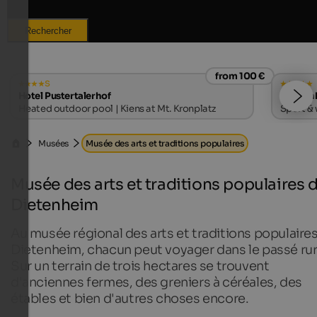
Rechercher
from 100 €
s
Hotel Pustertalerhof
Quellen
Heated outdoor pool | Kiens at Mt. Kronplatz
Sport & 
Musées
Musée des arts et traditions populaires
Musée des arts et traditions populaires 
Dietenheim
Au musée régional des arts et traditions populaire
Dietenheim, chacun peut voyager dans le passé rur
Sur un terrain de trois hectares se trouvent
d'anciennes fermes, des greniers à céréales, des
étables et bien d'autres choses encore.