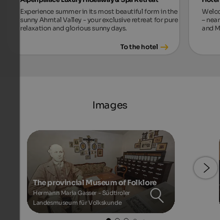
Experience summer in its most beautiful form in the
Welco
sunny Ahrntal Valley - your exclusive retreat for pure
– near
relaxation and glorious sunny days.
and M
To the hotel
Images
The provincial Museum of Folklore
Hermann Maria Gasser - Südtiroler
Landesmuseum für Volkskunde