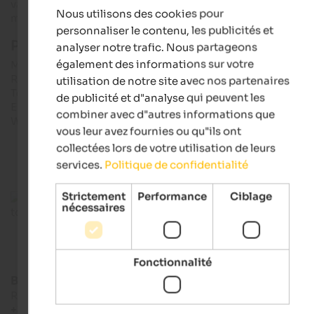
vaches tachetées de couleurs vives donnent vraiment vie au
Nous utilisons des cookies pour
musée.
FRENCH
personnaliser le contenu, les publicités et
Plus d'informations :
analyser notre trafic. Nous partageons
également des informations sur votre
Musée régional d'ethnologie du Tyrol du Sud
Rue Herzog Diet 24 - I-39031 Dietenheim/Brunico
utilisation de notre site avec nos partenaires
Tél. : +39 0474 552 087
de publicité et d"analyse qui peuvent les
E-mail : volkskundemuseum@landesmuseen.it
combiner avec d"autres informations que
Web : volkskundemuseum.it
vous leur avez fournies ou qu"ils ont
collectées lors de votre utilisation de leurs
services.
Politique de confidentialité
Strictement
Performance
Ciblage
nécessaires
Fonctionnalité
Bruneck Kronplatz tourism
Rathausplatz 7 - 39031 Bruneck
+39 0474 555722