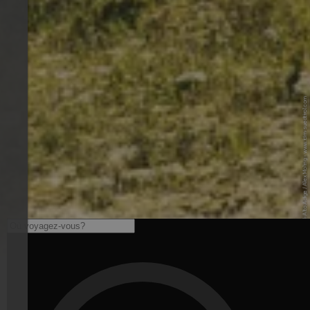
© IDM Südtirol-Alto Adige / Alex Moling - www.idm-suedtirol.com