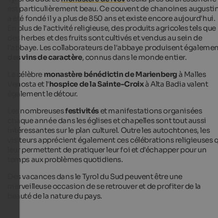
est particulièrement beau. Ce couvent de chanoines augusti
a été fondé il y a plus de 850 ans et existe encore aujourd'hui.
En plus de l'activité religieuse, des produits agricoles tels que
des herbes et des fruits sont cultivés et vendus au sein de
l'abbaye. Les collaborateurs de l'abbaye produisent égaleme
des vins de caractère
, connus dans le monde entier.
Le célèbre
monastère bénédictin de Marienberg
à Malles
Venosta et l'
hospice de la Sainte-Croix
à Alta Badia valent
également le détour.
Les nombreuses
festivités
et manifestations organisées
chaque année dans les églises et chapelles sont tout aussi
intéressantes sur le plan culturel. Outre les autochtones, les
visiteurs apprécient également ces célébrations religieuses 
leur permettent de pratiquer leur foi et d'échapper pour un
temps aux problèmes quotidiens.
Des vacances dans le Tyrol du Sud peuvent être une
merveilleuse occasion de se retrouver et de profiter de la
beauté de la nature du pays.