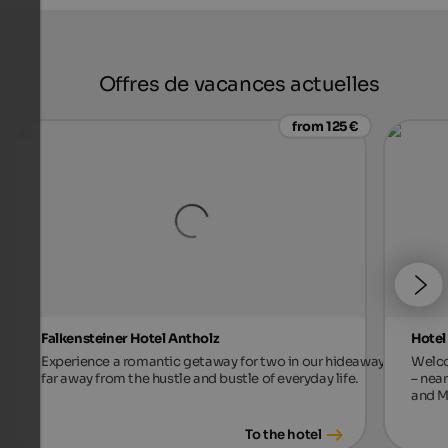
Offres de vacances actuelles
from 125 €
Falkensteiner Hotel Antholz
Hotel
Experience a romantic getaway for two in our hideaway,
Welco
far away from the hustle and bustle of everyday life.
– near
and M
To the hotel