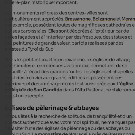
arrière-plan historique important.
Les monuments religieux des centres-villes sont
particulièrement appréciés.
Bressanone
,
Bolzanone
et
Mera
par exemple, possèdent toutes de magnifiques cathédrales e
églises paroissiales. Elles sont décorées à l'extérieur par de
belles façades et à l'intérieur par des fresques, des statues et
des peintures de grande valeur, parfois réalisées par des
artistes du Tyrol du Sud.
Dans les petites localités en revanche, les églises de village,
plus simples et entretenues avec amour, permettent de se
recueillir à l'écart des grandes foules. Les églises et chapelles
n'ont rien à envier aux grands édifices et possèdent des
intérieurs et des aménagements tout aussi précieux. L'
église
collégiale de San Candido
dans l'Alta Pusteria, de style roma
en est un exemple.
Églises de pèlerinage & abbayes
Si vous êtes à la recherche de solitude, de tranquillité et d'un
contact authentique avec votre moi spirituel, ne manquez pa
de visiter l'une des églises de pèlerinage ou des abbayes du
Tyrol du Sud. Le
monastère de Nov
acella près de Bressanone