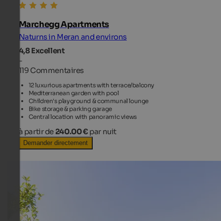
Marchegg Apartments
Naturns in Meran and environs
4,8
Excellent
-
119 Commentaires
12 luxurious apartments with terrace/balcony
Mediterranean garden with pool
Children's playground & communal lounge
Bike storage & parking garage
Central location with panoramic views
à partir de
240.00 €
par nuit
Demander directement