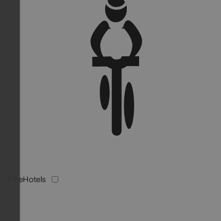
BikeHotels