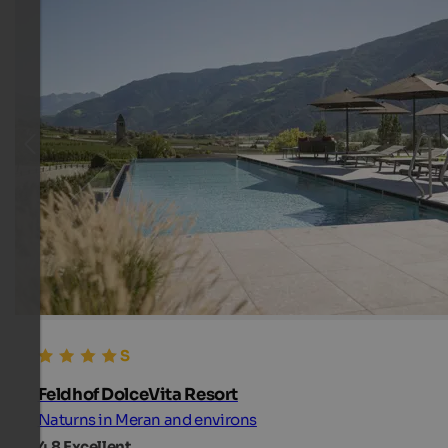
Feldhof DolceVita Resort
Naturns in Meran and environs
4,8
Excellent