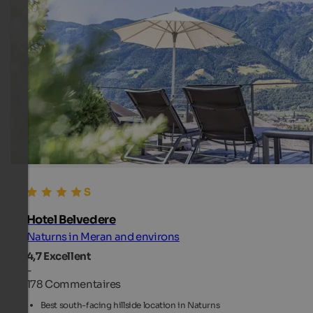
Hotel Belvedere
Naturns in Meran and environs
4,7
Excellent
-
178 Commentaires
Best south-facing hillside location in Naturns