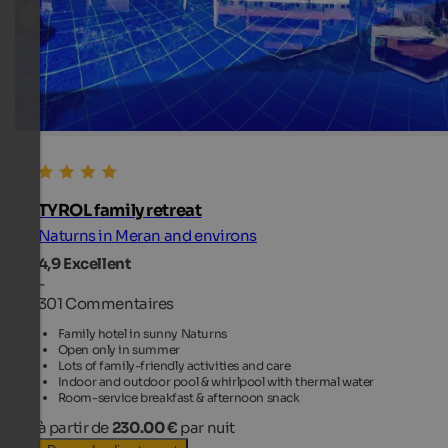
TYROL family retreat
Naturns in Meran and environs
4,9
Excellent
-
301 Commentaires
Family hotel in sunny Naturns
Open only in summer
Lots of family-friendly activities and care
Indoor and outdoor pool & whirlpool with thermal water
Room-service breakfast & afternoon snack
à partir de
230.00 €
par nuit