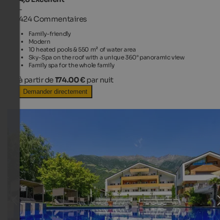
-
424 Commentaires
Family-friendly
Modern
10 heated pools & 550 m² of water area
Sky-Spa on the roof with a unique 360° panoramic view
Family spa for the whole family
à partir de
174.00 €
par nuit
Demander directement