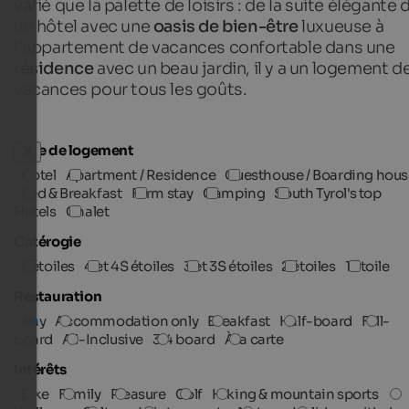
varié que la palette de loisirs : de la suite élégante 
un hôtel avec une
oasis de bien-être
luxueuse à
l'appartement de vacances confortable dans une
résidence
avec un beau jardin, il y a un logement d
vacances pour tous les goûts.
Type de logement
Hotel
Apartment / Residence
Guesthouse / Boarding hous
Bed & Breakfast
Farm stay
Camping
South Tyrol's top
Hotels
Chalet
Catérogie
5 étoiles
4 et 4S étoiles
3 et 3S étoiles
2 étoiles
1 étoile
Restauration
Any
Accommodation only
Breakfast
Half-board
Full-
board
All-Inclusive
3/4 board
À la carte
Intérêts
Bike
Family
Pleasure
Golf
Hiking & mountain sports