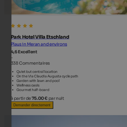
Park Hotel Villa Etschland
Plaus in Meran and environs
4,6
Excellent
-
338 Commentaires
Quiet but central location
On the Via Claudia Augusta cycle path
Garden with lawn and pool
Wellness oasis
Gourmet half-board
à partir de
75.00 €
par nuit
Demander directement